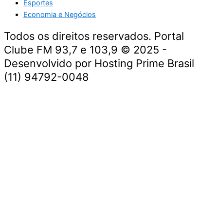
Esportes
Economia e Negócios
Todos os direitos reservados. Portal
Clube FM 93,7 e 103,9 © 2025 -
Desenvolvido por Hosting Prime Brasil
(11) 94792-0048
Destaque da Semana
Cultura e Entretenimento
Viagens e Turismo
Economia e Negócios
Educação e Carreiras
Segurança e Justiça
Política
Tecnologia e Inovação
Saúde e Bem-Estar