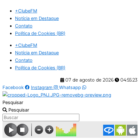
Ir
+ClubeFM
para
Notícia em Destaque
o
Contato
conteúdo
Política de Cookies (BR)
+ClubeFM
Notícia em Destaque
Contato
Política de Cookies (BR)
07 de agosto de 2026
04:55:23
Facebook
Instagram
Whatsapp
Pesquisar
Pesquisar