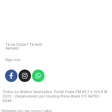
Tá na Clube? Tá bom
demais!
Siga-nos
F
I
W
a
n
h
c
s
a
e
t
t
Todos os direitos reservados. Portal Clube FM 93,7 e 103,9 ©
b
a
s
2025 - Desenvolvido por Hosting Prime Brasil (11) 94792-
0048
o
g
a
o
r
p
Obrigado por ser nosso Leitor.