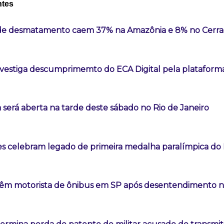
ntes
 de desmatamento caem 37% na Amazônia e 8% no Cerr
vestiga descumprimemto do ECA Digital pela plataform
 será aberta na tarde deste sábado no Rio de Janeiro
es celebram legado de primeira medalha paralímpica do B
êm motorista de ônibus em SP após desentendimento no