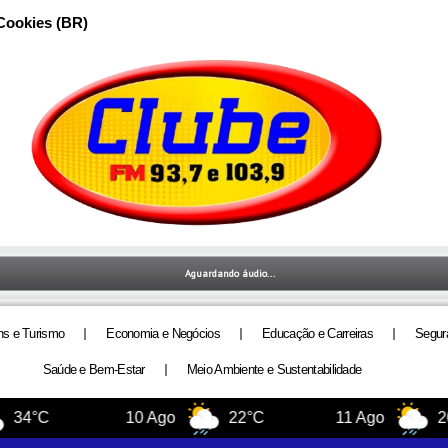
 Cookies (BR)
ns e Turismo
Economia e Negócios
Educação e Carreiras
Segur
Saúde e Bem-Estar
Meio Ambiente e Sustentabilidade
C
10 Ago
22°C
11 Ago
20°C