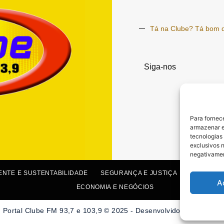
Tá na Clube? Tá bom 
Siga-nos
Para fornec
armazenar e
tecnologias
exclusivos n
negativamen
ENTE E SUSTENTABILIDADE
SEGURANÇA E JUSTIÇA
SAÚDE E 
A
ECONOMIA E NEGÓCIOS
. Portal Clube FM 93,7 e 103,9 © 2025 - Desenvolvido por Hosting