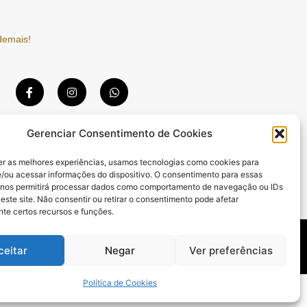
demais!
F
I
W
a
n
h
c
s
a
e
t
t
b
a
s
Gerenciar Consentimento de Cookies
o
g
a
o
r
p
k
a
p
er as melhores experiências, usamos tecnologias como cookies para
-
m
/ou acessar informações do dispositivo. O consentimento para essas
f
 nos permitirá processar dados como comportamento de navegação ou IDs
este site. Não consentir ou retirar o consentimento pode afetar
te certos recursos e funções.
BEM-ESTAR
CULTURA E ENTRETENIMENTO
ESPORTES
ceitar
Negar
Ver preferências
Política de Cookies
 Prime Brasil (11) 94792-0048