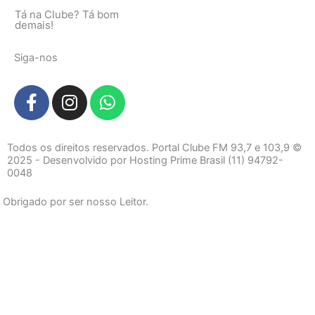
Tá na Clube? Tá bom
demais!
Siga-nos
F
I
W
a
n
h
c
s
a
e
t
t
Todos os direitos reservados. Portal Clube FM 93,7 e 103,9 ©
b
a
s
2025 - Desenvolvido por Hosting Prime Brasil (11) 94792-
0048
o
g
a
o
r
p
Obrigado por ser nosso Leitor.
k
a
p
-
m
f