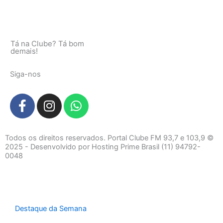
Tá na Clube? Tá bom
demais!
Siga-nos
F
I
W
a
n
h
c
s
a
e
t
t
Todos os direitos reservados. Portal Clube FM 93,7 e 103,9 ©
b
a
s
2025 - Desenvolvido por Hosting Prime Brasil (11) 94792-
0048
o
g
a
o
r
p
k
a
p
-
m
f
Destaque da Semana