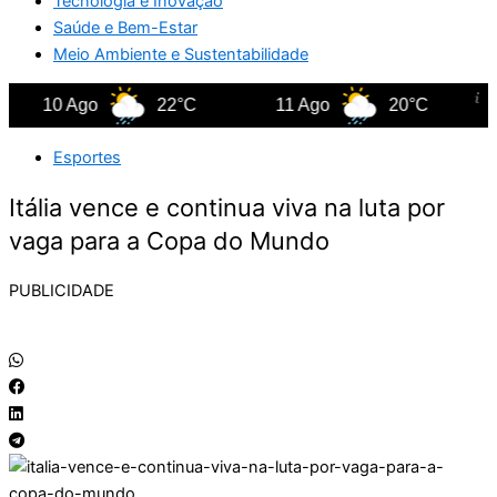
Tecnologia e Inovação
Saúde e Bem-Estar
Meio Ambiente e Sustentabilidade
10 Ago
22°C
11 Ago
20°C
1
Esportes
Itália vence e continua viva na luta por
vaga para a Copa do Mundo
PUBLICIDADE