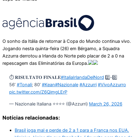
O sonho da Itália de retornar à Copa do Mundo continua vivo.
Jogando nesta quinta-feira (26) em Bérgamo, a Squadra
Azzurra derrotou a Irlanda do Norte pelo placar de 2 a 0 na
repescagem das Eliminatórias da Europa.
⏱️ 𝐑𝐈𝐒𝐔𝐋𝐓𝐀𝐓𝐎 𝐅𝐈𝐍𝐀𝐋𝐄
#ItaliaIrlandaDelNord
2️⃣-0️⃣
56’
#Tonali
; 80’
#Kean
#Nazionale
#Azzurri
#VivoAzzurro
pic.twitter.com/Z6QimgLErP
— Nazionale Italiana ⭐️⭐️⭐️⭐️ (@Azzurri)
March 26, 2026
Notícias relacionadas:
Brasil joga mal e perde de 2 a 1 para a França nos EUA.