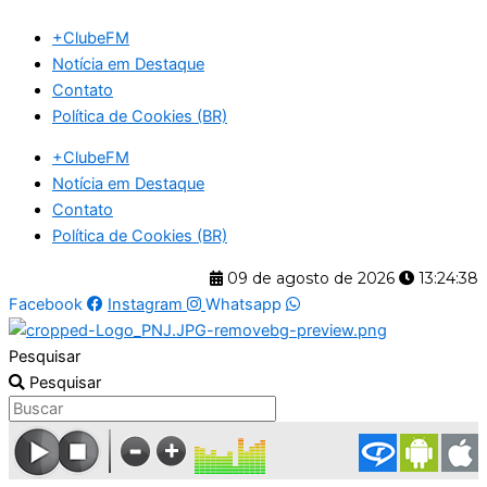
Ir
+ClubeFM
para
Notícia em Destaque
o
Contato
conteúdo
Política de Cookies (BR)
+ClubeFM
Notícia em Destaque
Contato
Política de Cookies (BR)
09 de agosto de 2026
13:24:38
Facebook
Instagram
Whatsapp
Pesquisar
Pesquisar