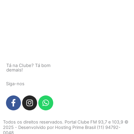
Tá na Clube? Tá bom
demais!
Siga-nos
F
I
W
a
n
h
c
s
a
e
t
t
Todos os direitos reservados. Portal Clube FM 93,7 e 103,9 ©
b
a
s
2025 - Desenvolvido por Hosting Prime Brasil (11) 94792-
0048