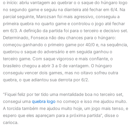
o início: abriu vantagem ao quebrar o o saque do húngaro logo
no segundo game e seguiu na dianteira até fechar em 6/4. Na
parcial seguinte, Marozsan foi mais agressivo, conseguiu a
primeira quebra no quarto game e controlou o jogo até fechar
em 6/3. A definição da partida foi para o terceiro e decisivo set.
Determinado, Fonseca não deu chances para o húngaro:
começou ganhando o primeiro game por 40/0 e, na sequência,
quebrou o saque do adversário e em seguida ganhou o
terceiro game. Com saque vigoroso e mais confiante, o
brasileiro chegou a abrir 3 a 0 de vantagem. O húngaro
conseguiu vencer dois games, mas no oitavo sofreu outra
quebra, o que adiantou sua derrota por 6/2.
“Fiquei feliz por ter tido uma mentalidade boa no terceiro set,
consegui uma
quebra
logo
no começo e isso me ajudou muito.
A torcida também me ajudou muito hoje, um jogo mais tenso, e
espero que eles apareçam para a próxima partida”, disse o
carioca.