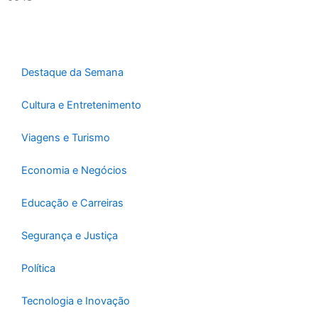
o
g
a
o
r
p
k
a
p
-
m
f
Destaque da Semana
Cultura e Entretenimento
Viagens e Turismo
Economia e Negócios
Educação e Carreiras
Segurança e Justiça
Política
Tecnologia e Inovação