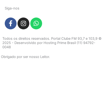
Siga-nos
F
I
W
a
n
h
c
s
a
e
t
t
Todos os direitos reservados. Portal Clube FM 93,7 e 103,9 ©
b
a
s
2025 - Desenvolvido por Hosting Prime Brasil (11) 94792-
0048
o
g
a
o
r
p
Obrigado por ser nosso Leitor.
k
a
p
-
m
f