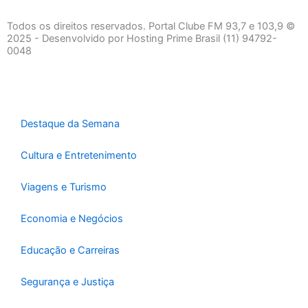
c
s
a
e
t
t
Todos os direitos reservados. Portal Clube FM 93,7 e 103,9 ©
b
a
s
2025 - Desenvolvido por Hosting Prime Brasil (11) 94792-
0048
o
g
a
o
r
p
k
a
p
-
m
f
Destaque da Semana
Cultura e Entretenimento
Viagens e Turismo
Economia e Negócios
Educação e Carreiras
Segurança e Justiça