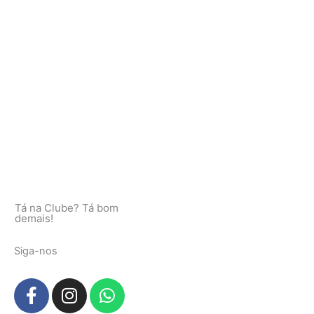
Tá na Clube? Tá bom
demais!
Siga-nos
F
I
W
a
n
h