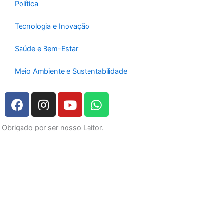
Política
Tecnologia e Inovação
Saúde e Bem-Estar
Meio Ambiente e Sustentabilidade
F
I
Y
W
a
n
o
h
c
s
u
a
Obrigado por ser nosso Leitor.
e
t
t
t
b
a
u
s
o
g
b
a
o
r
e
p
k
a
p
m