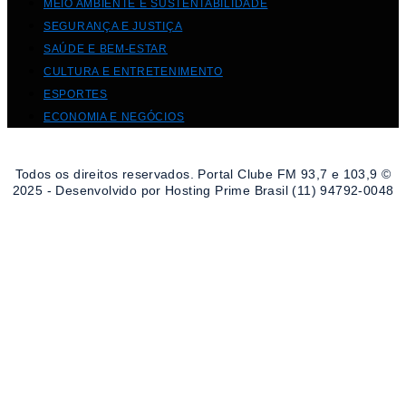
MEIO AMBIENTE E SUSTENTABILIDADE
SEGURANÇA E JUSTIÇA
SAÚDE E BEM-ESTAR
CULTURA E ENTRETENIMENTO
ESPORTES
ECONOMIA E NEGÓCIOS
Todos os direitos reservados. Portal Clube FM 93,7 e 103,9 ©
2025 - Desenvolvido por Hosting Prime Brasil (11) 94792-0048
Destaque da Semana
Cultura e Entretenimento
Viagens e Turismo
Economia e Negócios
Educação e Carreiras
Segurança e Justiça
Política