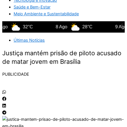
Tecnologia e Inovação
Saúde e Bem-Estar
Meio Ambiente e Sustentabilidade
o
32°C
8 Ago
28°C
9 Ago
Últimas Notícias
Justiça mantém prisão de piloto acusado
de matar jovem em Brasília
PUBLICIDADE