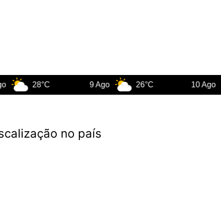
28°C
9 Ago
26°C
10 Ago
2
scalização no país