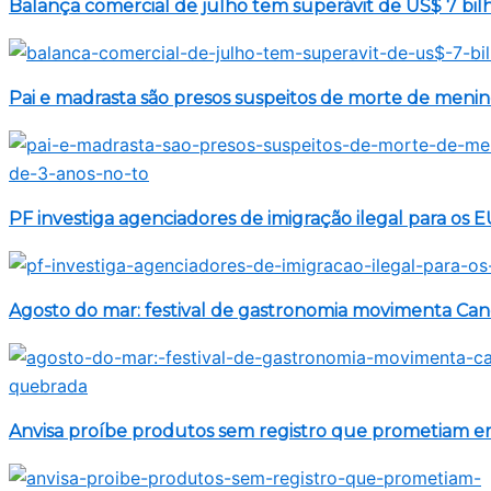
Balança comercial de julho tem superávit de US$ 7 bil
Pai e madrasta são presos suspeitos de morte de meni
PF investiga agenciadores de imigração ilegal para os 
Agosto do mar: festival de gastronomia movimenta C
Anvisa proíbe produtos sem registro que prometiam 