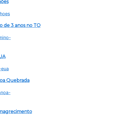
hões
no de 3 anos no TO
EUA
anoa Quebrada
emagrecimento