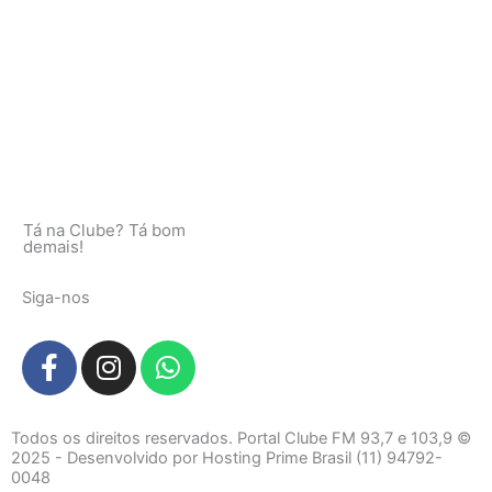
Tá na Clube? Tá bom
demais!
Siga-nos
F
I
W
a
n
h
c
s
a
e
t
t
Todos os direitos reservados. Portal Clube FM 93,7 e 103,9 ©
b
a
s
2025 - Desenvolvido por Hosting Prime Brasil (11) 94792-
0048
o
g
a