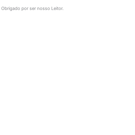
o
r
p
Obrigado por ser nosso Leitor.
k
a
p
-
m
f