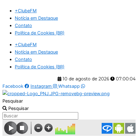
Ir
+ClubeFM
para
Notícia em Destaque
o
Contato
conteúdo
Política de Cookies (BR)
+ClubeFM
Notícia em Destaque
Contato
Política de Cookies (BR)
10 de agosto de 2026
07:00:04
Facebook
Instagram
Whatsapp
Pesquisar
Pesquisar