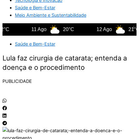
Tecnologia e Inovação
Saúde e Bem-Estar
Meio Ambiente e Sustentabilidade
C
11 Ago
20°C
12 Ago
21°C
Saúde e Bem-Estar
Lula faz cirurgia de catarata; entenda a
doença e o procedimento
PUBLICIDADE