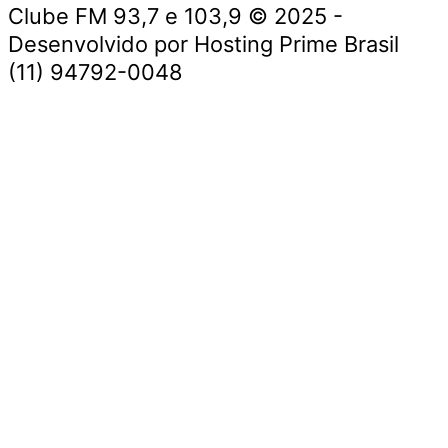
Clube FM 93,7 e 103,9 © 2025 -
Desenvolvido por Hosting Prime Brasil
(11) 94792-0048
Destaque da Semana
Cultura e Entretenimento
Viagens e Turismo
Economia e Negócios
Educação e Carreiras
Segurança e Justiça
Política
Tecnologia e Inovação
Saúde e Bem-Estar
Meio Ambiente e Sustentabilidade
Destaque da Semana
Cultura e Entretenimento