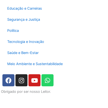
Educação e Carreiras
Segurança e Justiça
Política
Tecnologia e Inovação
Saúde e Bem-Estar
Meio Ambiente e Sustentabilidade
F
I
Y
W
a
n
o
h
c
s
u
a
Obrigado por ser nosso Leitor.
e
t
t
t
b
a
u
s
o
g
b
a