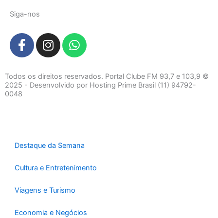
Siga-nos
F
I
W
a
n
h
c
s
a
e
t
t
Todos os direitos reservados. Portal Clube FM 93,7 e 103,9 ©
b
a
s
2025 - Desenvolvido por Hosting Prime Brasil (11) 94792-
0048
o
g
a
o
r
p
k
a
p
-
m
f
Destaque da Semana
Cultura e Entretenimento
Viagens e Turismo
Economia e Negócios