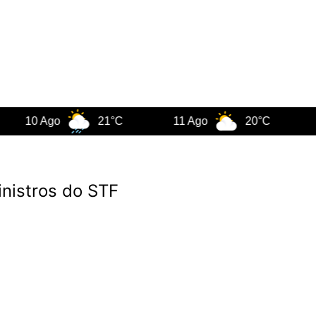
0 Ago
21°C
11 Ago
20°C
12 A
inistros do STF