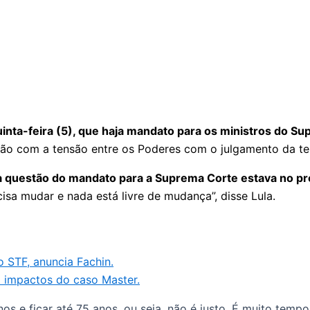
quinta-feira (5), que haja mandato para os ministros do S
ão com a tensão entre os Poderes com o julgamento da ten
a questão do mandato para a Suprema Corte estava no 
sa mudar e nada está livre de mudança”, disse Lula.
 STF, anuncia Fachin.
 impactos do caso Master.
os e ficar até 75 anos, ou seja, não é justo. É muito temp