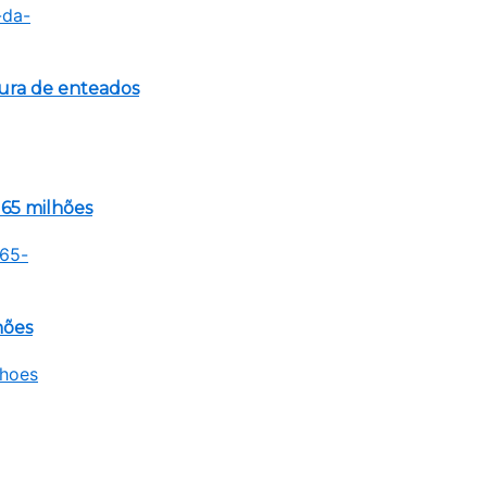
tura de enteados
65 milhões
hões