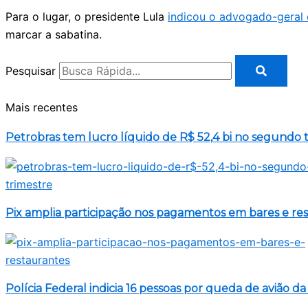
Para o lugar, o presidente Lula
indicou o advogado-geral 
marcar a sabatina.
Pesquisar
Mais recentes
Petrobras tem lucro líquido de R$ 52,4 bi no segundo 
Pix amplia participação nos pagamentos em bares e re
Polícia Federal indicia 16 pessoas por queda de avião d