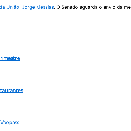
da União, Jorge Messias
. O Senado aguarda o envio da me
trimestre
staurantes
a Voepass