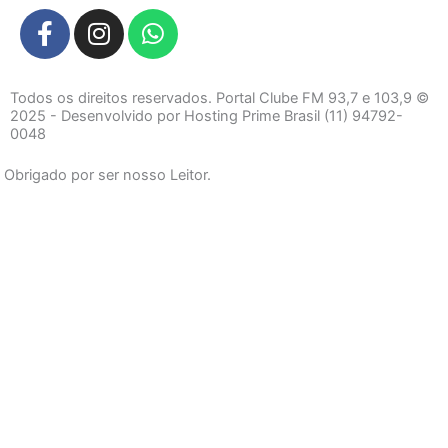
F
I
W
a
n
h
c
s
a
e
t
t
Todos os direitos reservados. Portal Clube FM 93,7 e 103,9 ©
b
a
s
2025 - Desenvolvido por Hosting Prime Brasil (11) 94792-
0048
o
g
a
o
r
p
Obrigado por ser nosso Leitor.
k
a
p
-
m
f