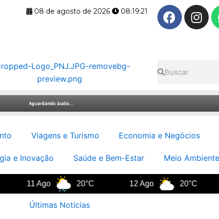
F
I
08 de agosto de 2026
08:19:22
a
n
c
s
e
t
b
a
Pesquisar
Pesquisar
o
g
o
r
k
a
m
nto
Viagens e Turismo
Economia e Negócios
gia e Inovação
Saúde e Bem-Estar
Meio Ambiente
11 Ago
20°C
12 Ago
20°C
Últimas Notícias