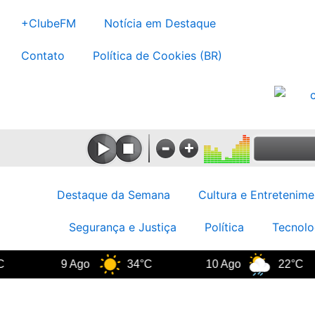
Ir
+ClubeFM
Notícia em Destaque
para
o
Contato
Política de Cookies (BR)
conteúdo
Destaque da Semana
Cultura e Entretenime
Segurança e Justiça
Política
Tecnolo
9 Ago
34°C
10 Ago
22°C