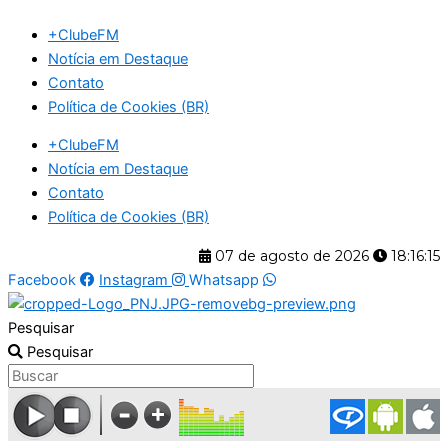
Ir
+ClubeFM
para
Notícia em Destaque
o
Contato
conteúdo
Política de Cookies (BR)
+ClubeFM
Notícia em Destaque
Contato
Política de Cookies (BR)
07 de agosto de 2026
18:16:16
Facebook
Instagram
Whatsapp
Pesquisar
Pesquisar