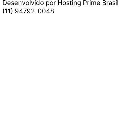
Desenvolvido por Hosting Prime Brasil
(11) 94792-0048
Destaque da Semana
Cultura e Entretenimento
Viagens e Turismo
Economia e Negócios
Educação e Carreiras
Segurança e Justiça
Política
Tecnologia e Inovação
Saúde e Bem-Estar
Meio Ambiente e Sustentabilidade
Destaque da Semana
Cultura e Entretenimento
Viagens e Turismo
Economia e Negócios