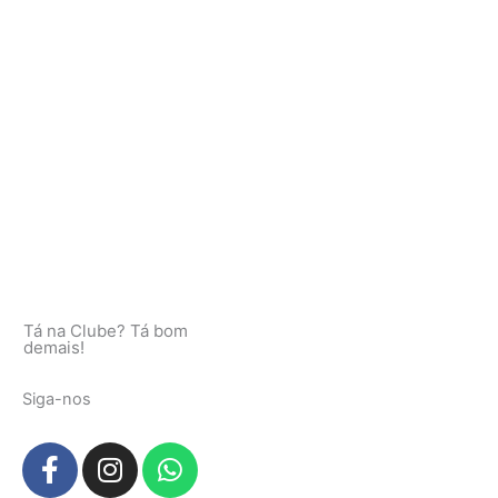
Tá na Clube? Tá bom
demais!
Siga-nos
F
I
W
a
n
h