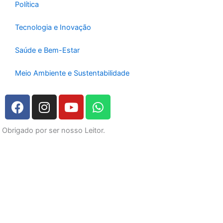
Política
Tecnologia e Inovação
Saúde e Bem-Estar
Meio Ambiente e Sustentabilidade
F
I
Y
W
a
n
o
h
c
s
u
a
Obrigado por ser nosso Leitor.
e
t
t
t
b
a
u
s
o
g
b
a
o
r
e
p
k
a
p
m