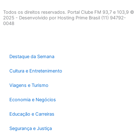
c
s
a
e
t
t
Todos os direitos reservados. Portal Clube FM 93,7 e 103,9 ©
b
a
s
2025 - Desenvolvido por Hosting Prime Brasil (11) 94792-
0048
o
g
a
o
r
p
k
a
p
-
m
f
Destaque da Semana
Cultura e Entretenimento
Viagens e Turismo
Economia e Negócios
Educação e Carreiras
Segurança e Justiça