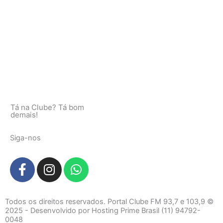
Tá na Clube? Tá bom
demais!
Siga-nos
F
I
W
a
n
h
c
s
a
e
t
t
Todos os direitos reservados. Portal Clube FM 93,7 e 103,9 ©
b
a
s
2025 - Desenvolvido por Hosting Prime Brasil (11) 94792-
0048