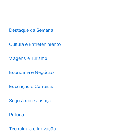
o
g
a
o
r
p
k
a
p
-
m
f
Destaque da Semana
Cultura e Entretenimento
Viagens e Turismo
Economia e Negócios
Educação e Carreiras
Segurança e Justiça
Política
Tecnologia e Inovação