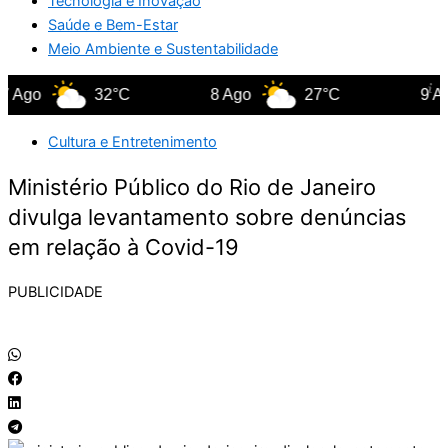
Tecnologia e Inovação
Saúde e Bem-Estar
Meio Ambiente e Sustentabilidade
Ago
32°C
8 Ago
27°C
9 Ago
Cultura e Entretenimento
Ministério Público do Rio de Janeiro
divulga levantamento sobre denúncias
em relação à Covid-19
PUBLICIDADE