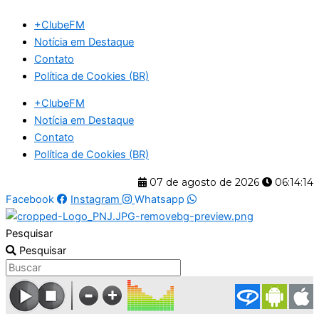
Ir
+ClubeFM
para
Notícia em Destaque
o
Contato
conteúdo
Política de Cookies (BR)
+ClubeFM
Notícia em Destaque
Contato
Política de Cookies (BR)
07 de agosto de 2026
06:14:14
Facebook
Instagram
Whatsapp
Pesquisar
Pesquisar