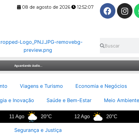
F
I
08 de agosto de 2026
12:52:08
a
n
c
s
e
t
b
a
Pesquisar
Pesquisar
o
g
o
r
k
a
m
nto
Viagens e Turismo
Economia e Negócios
gia e Inovação
Saúde e Bem-Estar
Meio Ambiente
11 Ago
20°C
12 Ago
20°C
13
Segurança e Justiça