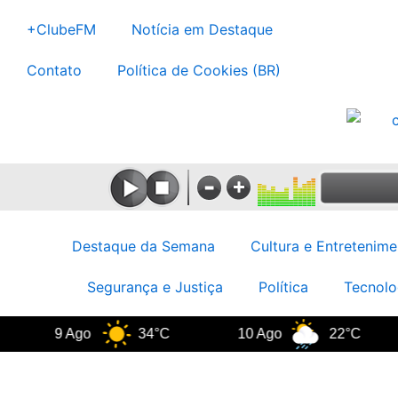
Ir
+ClubeFM
Notícia em Destaque
para
o
Contato
Política de Cookies (BR)
conteúdo
Destaque da Semana
Cultura e Entretenime
Segurança e Justiça
Política
Tecnolo
9 Ago
34°C
10 Ago
22°C