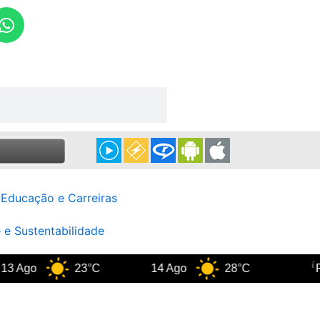
W
h
a
t
s
a
p
p
Educação e Carreiras
 e Sustentabilidade
 Ago
23°C
14 Ago
28°C
Rio 