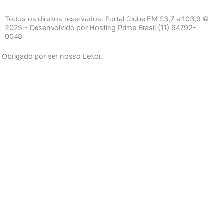
c
s
a
e
t
t
Todos os direitos reservados. Portal Clube FM 93,7 e 103,9 ©
b
a
s
2025 - Desenvolvido por Hosting Prime Brasil (11) 94792-
0048
o
g
a
o
r
p
Obrigado por ser nosso Leitor.
k
a
p
-
m
f