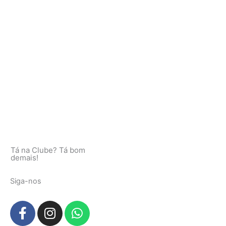
Tá na Clube? Tá bom
demais!
Siga-nos
F
I
W
a
n
h