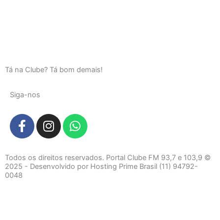
Tá na Clube? Tá bom demais!
Siga-nos
F
I
W
a
n
h
c
s
a
e
t
t
Todos os direitos reservados. Portal Clube FM 93,7 e 103,9 ©
b
a
s
2025 - Desenvolvido por Hosting Prime Brasil (11) 94792-
0048
o
g
a
o
r
p
k
a
p
-
m