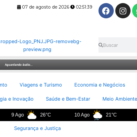
F
I
07 de agosto de 2026
02:51:40
a
n
c
s
e
t
b
a
Pesquisar
Pesquisar
o
g
o
r
k
a
m
nto
Viagens e Turismo
Economia e Negócios
gia e Inovação
Saúde e Bem-Estar
Meio Ambiente
 Ago
26°C
10 Ago
21°C
11 Ag
Segurança e Justiça