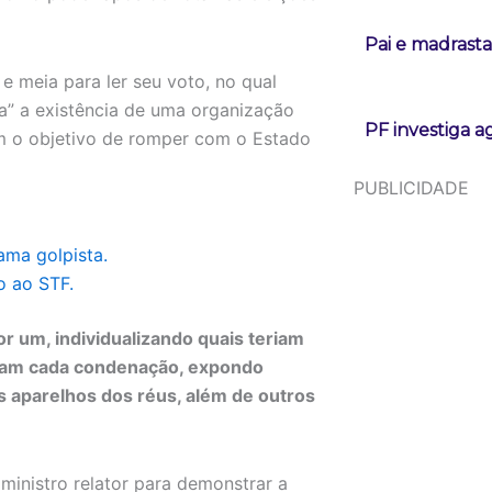
Pai e madrast
e meia para ler seu voto, no qual
a” a existência de uma organização
PF investiga a
om o objetivo de romper com o Estado
PUBLICIDADE
ama golpista.
o ao STF.
r um, individualizando quais teriam
saram cada condenação, expondo
 aparelhos dos réus, além de outros
inistro relator para demonstrar a