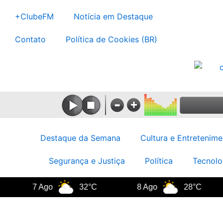
Ir
+ClubeFM
Notícia em Destaque
para
o
Contato
Política de Cookies (BR)
conteúdo
Destaque da Semana
Cultura e Entretenime
Segurança e Justiça
Política
Tecnolo
7 Ago
32°C
8 Ago
28°C
9