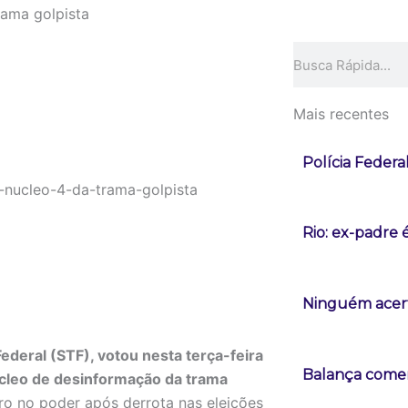
rama golpista
Pesquisar
Mais recentes
Polícia Federa
Rio: ex-padre 
Ninguém acert
deral (STF), votou nesta terça-feira
Balança comerc
cleo de desinformação da trama
ro no poder após derrota nas eleições