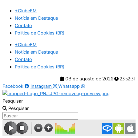
Ir
+ClubeFM
para
Notícia em Destaque
o
Contato
conteúdo
Política de Cookies (BR)
+ClubeFM
Notícia em Destaque
Contato
Política de Cookies (BR)
08 de agosto de 2026
23:52:32
Facebook
Instagram
Whatsapp
Pesquisar
Pesquisar