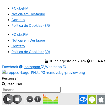
Ir
+ClubeFM
para
Notícia em Destaque
o
Contato
conteúdo
Política de Cookies (BR)
+ClubeFM
Notícia em Destaque
Contato
Política de Cookies (BR)
08 de agosto de 2026
09:14:49
Facebook
Instagram
Whatsapp
Pesquisar
Pesquisar