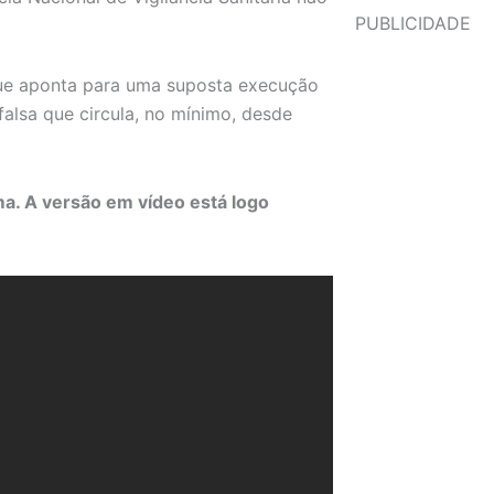
PUBLICIDADE
ue aponta para uma suposta execução
falsa que circula, no mínimo, desde
ma. A versão em vídeo está logo