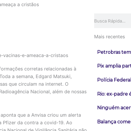
ameaça a cristãos
Pesquisar
Mais recentes
Petrobras tem 
Pix amplia pa
nformações corretas relacionadas à
 Toda a semana, Edgard Matsuki,
Polícia Federa
sas que circulam na internet. O
 Radioagência Nacional, além de nossas
Rio: ex-padre 
Ninguém acert
ponta que a Anvisa criou um alerta
Balança comerc
 Pfizer da contra a covid-19. Ao
a Nacional de Vigilância Sanitária não