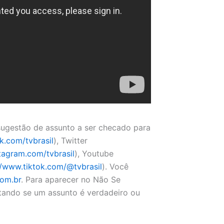
ugestão de assunto a ser checado para
k.com/tvbrasil
), Twitter
tagram.com/tvbrasil
), Youtube
//www.tiktok.com/@tvbrasil
). Você
om.br
. Para aparecer no Não Se
tando se um assunto é verdadeiro ou