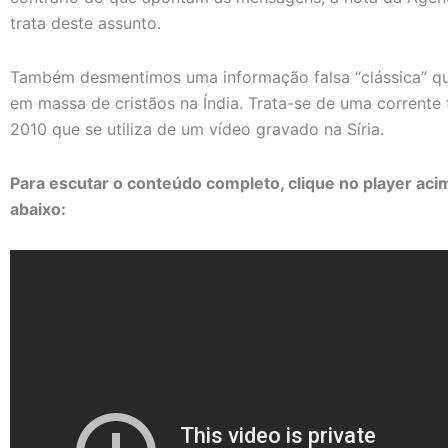
trata deste assunto.
Também desmentimos uma informação falsa “clássica” q
em massa de cristãos na Índia. Trata-se de uma corrente 
2010 que se utiliza de um vídeo gravado na Síria.
Para escutar o conteúdo completo, clique no player aci
abaixo: