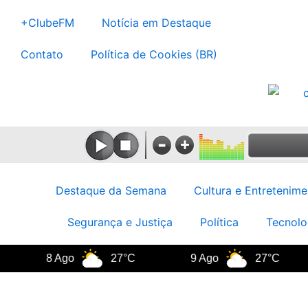
Ir
+ClubeFM
Notícia em Destaque
para
o
Contato
Política de Cookies (BR)
conteúdo
Destaque da Semana
Cultura e Entretenime
Segurança e Justiça
Política
Tecnolo
8 Ago
27°C
9 Ago
27°C