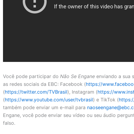
Você pode participar do
Não Se Engane
enviando a sua s
as redes sociais da EBC: Facebook (
https://www.faceboo
(
https://twitter.com/TVBrasil
), Instagram (
https://www.ins
(
https://www.youtube.com/user/tvbrasil
) e TikTok (
https:
também pode enviar um e-mail para
naoseengane@ebc.c
Engane, você pode enviar seu vídeo ou seu áudio pergun
falso.