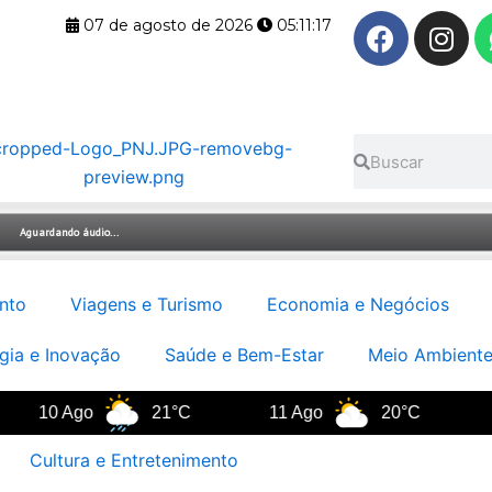
F
I
07 de agosto de 2026
05:11:18
a
n
c
s
e
t
b
a
Pesquisar
Pesquisar
o
g
o
r
k
a
m
nto
Viagens e Turismo
Economia e Negócios
gia e Inovação
Saúde e Bem-Estar
Meio Ambiente
10 Ago
21°C
11 Ago
20°C
12 A
Cultura e Entretenimento