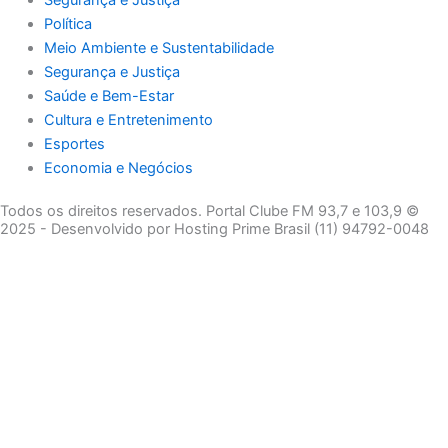
Segurança e Justiça
Política
Meio Ambiente e Sustentabilidade
Segurança e Justiça
Saúde e Bem-Estar
Cultura e Entretenimento
Esportes
Economia e Negócios
Todos os direitos reservados. Portal Clube FM 93,7 e 103,9 ©
2025 - Desenvolvido por Hosting Prime Brasil (11) 94792-0048
Destaque da Semana
Cultura e Entretenimento
Viagens e Turismo
Economia e Negócios
Educação e Carreiras
Segurança e Justiça
Política
Tecnologia e Inovação