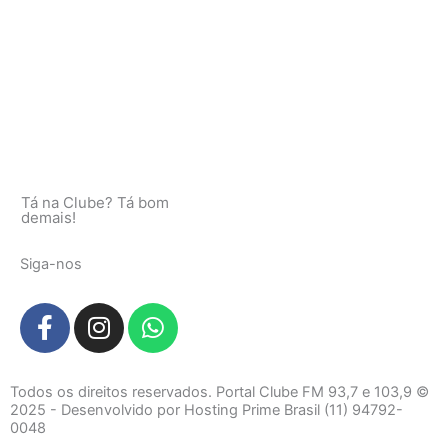
Tá na Clube? Tá bom
demais!
Siga-nos
F
I
W
a
n
h
c
s
a
e
t
t
Todos os direitos reservados. Portal Clube FM 93,7 e 103,9 ©
b
a
s
2025 - Desenvolvido por Hosting Prime Brasil (11) 94792-
0048
o
g
a