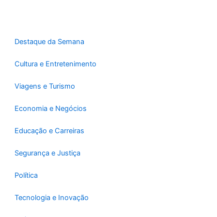
o
r
p
k
a
p
-
m
f
Destaque da Semana
Cultura e Entretenimento
Viagens e Turismo
Economia e Negócios
Educação e Carreiras
Segurança e Justiça
Política
Tecnologia e Inovação