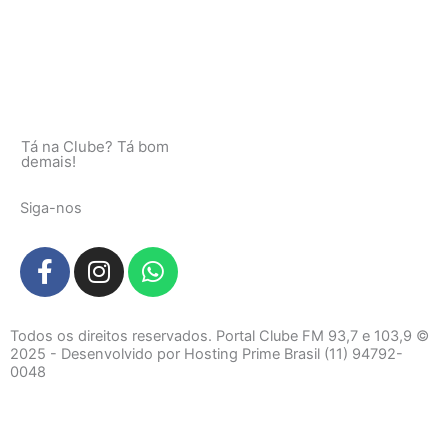
Tá na Clube? Tá bom
demais!
Siga-nos
F
I
W
a
n
h
c
s
a
e
t
t
Todos os direitos reservados. Portal Clube FM 93,7 e 103,9 ©
b
a
s
2025 - Desenvolvido por Hosting Prime Brasil (11) 94792-
0048
o
g
a
o
r
p
k
a
p