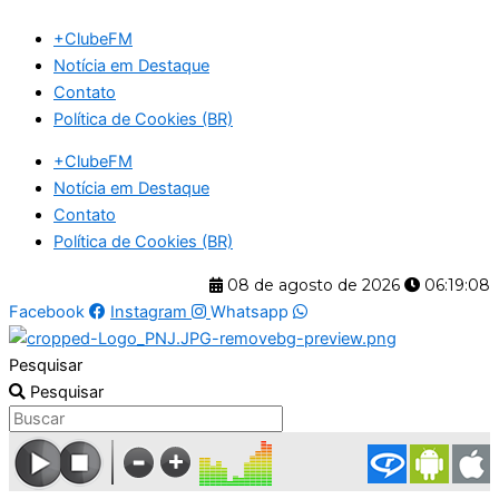
Ir
+ClubeFM
para
Notícia em Destaque
o
Contato
conteúdo
Política de Cookies (BR)
+ClubeFM
Notícia em Destaque
Contato
Política de Cookies (BR)
08 de agosto de 2026
06:19:08
Facebook
Instagram
Whatsapp
Pesquisar
Pesquisar