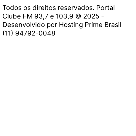
Todos os direitos reservados. Portal
Clube FM 93,7 e 103,9 © 2025 -
Desenvolvido por Hosting Prime Brasil
(11) 94792-0048
Destaque da Semana
Cultura e Entretenimento
Viagens e Turismo
Economia e Negócios
Educação e Carreiras
Segurança e Justiça
Política
Tecnologia e Inovação
Saúde e Bem-Estar
Meio Ambiente e Sustentabilidade
Destaque da Semana