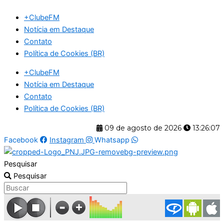
Ir
+ClubeFM
para
Notícia em Destaque
o
Contato
conteúdo
Política de Cookies (BR)
+ClubeFM
Notícia em Destaque
Contato
Política de Cookies (BR)
09 de agosto de 2026
13:26:08
Facebook
Instagram
Whatsapp
Pesquisar
Pesquisar