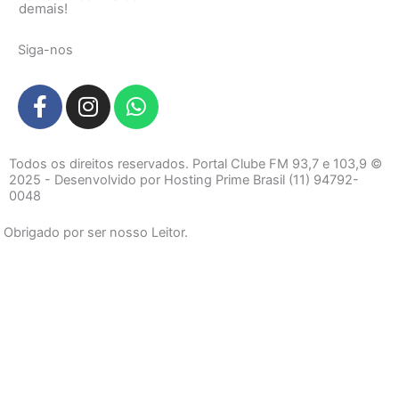
demais!
Siga-nos
F
I
W
a
n
h
c
s
a
e
t
t
Todos os direitos reservados. Portal Clube FM 93,7 e 103,9 ©
b
a
s
2025 - Desenvolvido por Hosting Prime Brasil (11) 94792-
0048
o
g
a
o
r
p
Obrigado por ser nosso Leitor.
k
a
p
-
m
f