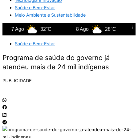
Tecnologia e Inovação
Saúde e Bem-Estar
Meio Ambiente e Sustentabilidade
7 Ago
32°C
8 Ago
28°C
9
Saúde e Bem-Estar
Programa de saúde do governo já
atendeu mais de 24 mil indígenas
PUBLICIDADE