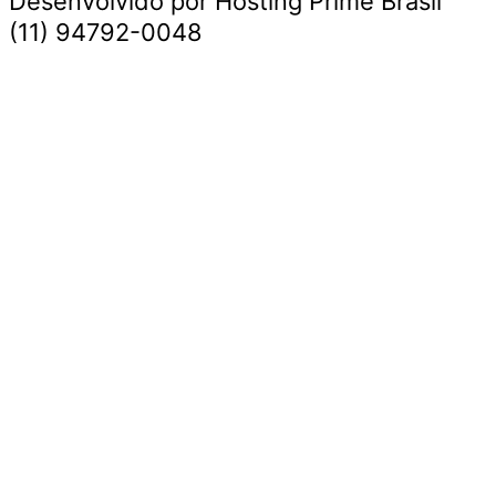
Desenvolvido por Hosting Prime Brasil
(11) 94792-0048
Destaque da Semana
Cultura e Entretenimento
Viagens e Turismo
Economia e Negócios
Educação e Carreiras
Segurança e Justiça
Política
Tecnologia e Inovação
Saúde e Bem-Estar
Meio Ambiente e Sustentabilidade
Destaque da Semana
Cultura e Entretenimento
Viagens e Turismo
Economia e Negócios