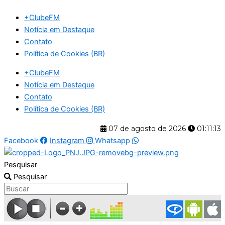
Ir
+ClubeFM
para
Notícia em Destaque
o
Contato
conteúdo
Política de Cookies (BR)
+ClubeFM
Notícia em Destaque
Contato
Política de Cookies (BR)
07 de agosto de 2026
01:11:13
Facebook
Instagram
Whatsapp
Pesquisar
Pesquisar