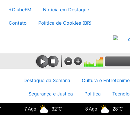
Ir
+ClubeFM
Notícia em Destaque
para
o
Contato
Política de Cookies (BR)
conteúdo
Destaque da Semana
Cultura e Entretenime
Segurança e Justiça
Política
Tecnolo
7 Ago
32°C
8 Ago
28°C