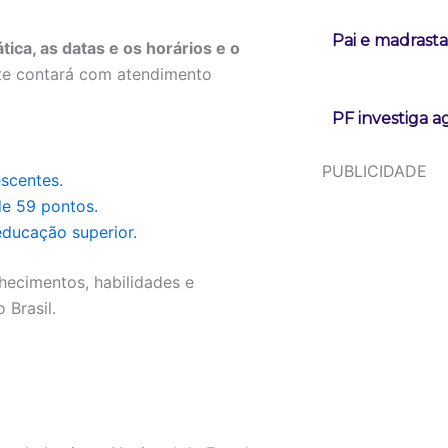
Pai e madrast
ica, as datas e os horários e o
nte contará com atendimento
PF investiga a
PUBLICIDADE
scentes.
de 59 pontos.
educação superior.
nhecimentos, habilidades e
 Brasil.