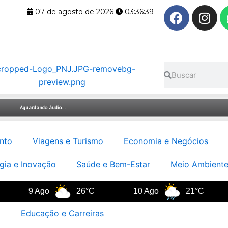
F
I
07 de agosto de 2026
03:36:40
a
n
c
s
e
t
b
a
Pesquisar
Pesquisar
o
g
o
r
k
a
m
nto
Viagens e Turismo
Economia e Negócios
gia e Inovação
Saúde e Bem-Estar
Meio Ambiente
9 Ago
26°C
10 Ago
21°C
11
Educação e Carreiras