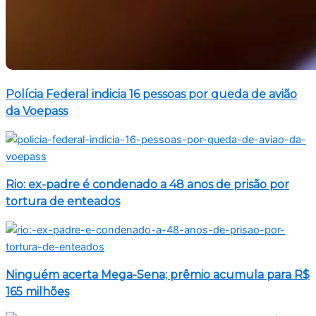
Polícia Federal indicia 16 pessoas por queda de avião
da Voepass
Rio: ex-padre é condenado a 48 anos de prisão por
tortura de enteados
Ninguém acerta Mega-Sena; prêmio acumula para R$
165 milhões