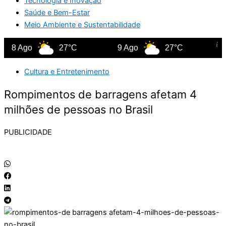
Tecnologia e Inovação
Saúde e Bem-Estar
Meio Ambiente e Sustentabilidade
o
27°C
9 Ago
27°C
10 Ago
Cultura e Entretenimento
Rompimentos de barragens afetam 4
milhões de pessoas no Brasil
PUBLICIDADE