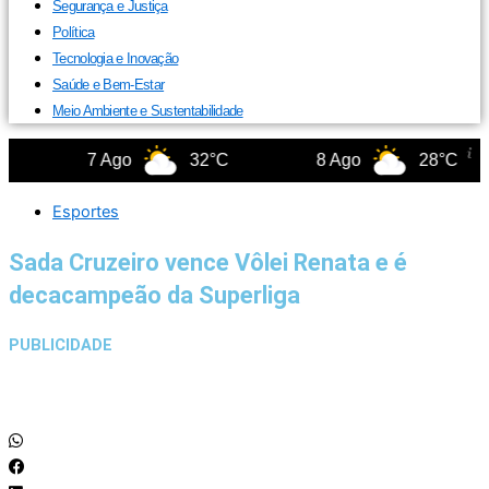
Segurança e Justiça
Política
Tecnologia e Inovação
Saúde e Bem-Estar
Meio Ambiente e Sustentabilidade
7 Ago
32°C
8 Ago
28°C
Esportes
Sada Cruzeiro vence Vôlei Renata e é
decacampeão da Superliga
PUBLICIDADE