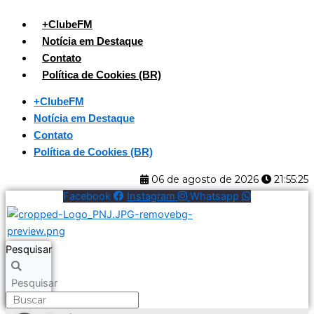
Ir
+ClubeFM
para
Notícia em Destaque
o
Contato
conteúdo
Política de Cookies (BR)
+ClubeFM
Notícia em Destaque
Contato
Política de Cookies (BR)
06 de agosto de 2026
21:55:26
Facebook
Instagram
Whatsapp
Pesquisar
Pesquisar