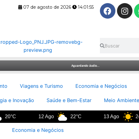
F
I
07 de agosto de 2026
14:01:55
a
n
c
s
e
t
b
a
Pesquisar
Pesquisar
o
g
o
r
k
a
m
nto
Viagens e Turismo
Economia e Negócios
gia e Inovação
Saúde e Bem-Estar
Meio Ambiente
°C
12 Ago
22°C
13 Ago
24°C
Economia e Negócios