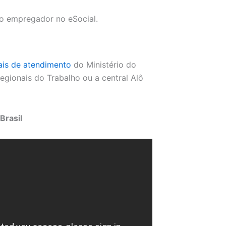
lo empregador no eSocial.
is de atendimento
do Ministério do
egionais do Trabalho ou a central Alô
Brasil