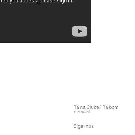
Tá na Clube? Tá bom
demais!
Siga-nos