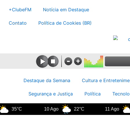
Ir
+ClubeFM
Notícia em Destaque
para
o
Contato
Política de Cookies (BR)
conteúdo
Destaque da Semana
Cultura e Entretenime
Segurança e Justiça
Política
Tecnolo
35°C
10 Ago
22°C
11 Ago
20