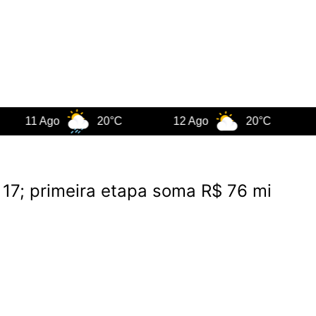
1 Ago
20°C
12 Ago
20°C
13 A
17; primeira etapa soma R$ 76 mi