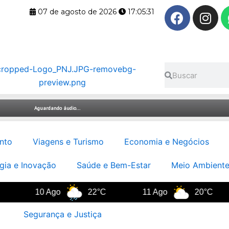
F
I
07 de agosto de 2026
17:05:31
a
n
c
s
e
t
b
a
Pesquisar
Pesquisar
o
g
o
r
k
a
m
nto
Viagens e Turismo
Economia e Negócios
gia e Inovação
Saúde e Bem-Estar
Meio Ambiente
10 Ago
22°C
11 Ago
20°C
Segurança e Justiça