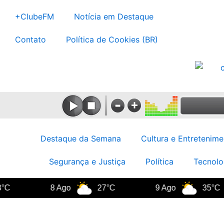
Ir
+ClubeFM
Notícia em Destaque
para
o
Contato
Política de Cookies (BR)
conteúdo
Destaque da Semana
Cultura e Entretenime
Segurança e Justiça
Política
Tecnolo
8 Ago
27°C
9 Ago
35°C