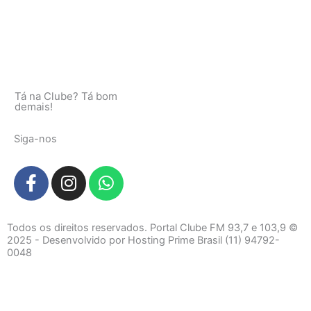
Tá na Clube? Tá bom
demais!
Siga-nos
F
I
W
a
n
h
c
s
a
e
t
t
Todos os direitos reservados. Portal Clube FM 93,7 e 103,9 ©
b
a
s
2025 - Desenvolvido por Hosting Prime Brasil (11) 94792-
0048
o
g
a
o
r
p
k
a
p