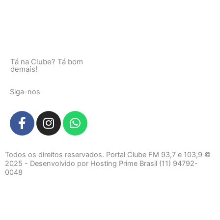
Tá na Clube? Tá bom
demais!
Siga-nos
F
I
W
a
n
h
c
s
a
e
t
t
Todos os direitos reservados. Portal Clube FM 93,7 e 103,9 ©
b
a
s
2025 - Desenvolvido por Hosting Prime Brasil (11) 94792-
0048
o
g
a
o
r
p
k
a
p
-
m