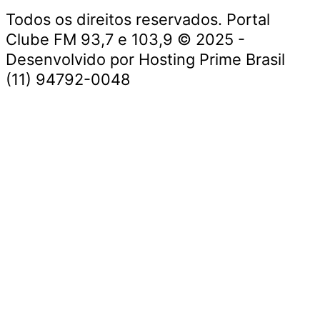
Todos os direitos reservados. Portal
Clube FM 93,7 e 103,9 © 2025 -
Desenvolvido por Hosting Prime Brasil
(11) 94792-0048
Destaque da Semana
Cultura e Entretenimento
Viagens e Turismo
Economia e Negócios
Educação e Carreiras
Segurança e Justiça
Política
Tecnologia e Inovação
Saúde e Bem-Estar
Meio Ambiente e Sustentabilidade