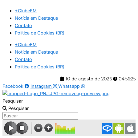
Ir
+ClubeFM
para
Notícia em Destaque
o
Contato
conteúdo
Política de Cookies (BR)
+ClubeFM
Notícia em Destaque
Contato
Política de Cookies (BR)
10 de agosto de 2026
04:56:26
Facebook
Instagram
Whatsapp
Pesquisar
Pesquisar