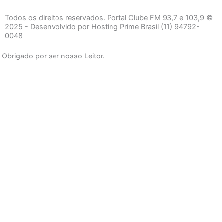
c
s
a
e
t
t
Todos os direitos reservados. Portal Clube FM 93,7 e 103,9 ©
b
a
s
2025 - Desenvolvido por Hosting Prime Brasil (11) 94792-
0048
o
g
a
o
r
p
Obrigado por ser nosso Leitor.
k
a
p
-
m
f