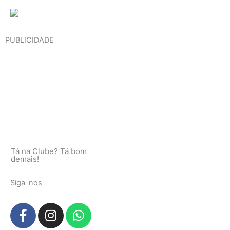
PUBLICIDADE
Tá na Clube? Tá bom
demais!
Siga-nos
F
I
W
a
n
h