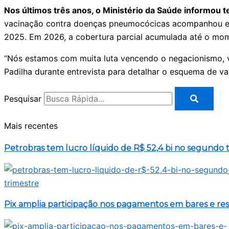
Nos últimos três anos, o Ministério da Saúde informou 
vacinação contra doenças pneumocócicas acompanhou e
2025. Em 2026, a cobertura parcial acumulada até o mom
“Nós estamos com muita luta vencendo o negacionismo, v
Padilha durante entrevista para detalhar o esquema de 
Pesquisar
Mais recentes
Petrobras tem lucro líquido de R$ 52,4 bi no segundo 
Pix amplia participação nos pagamentos em bares e re