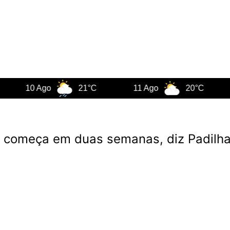
10 Ago
21°C
11 Ago
20°C
12 
 começa em duas semanas, diz Padilh