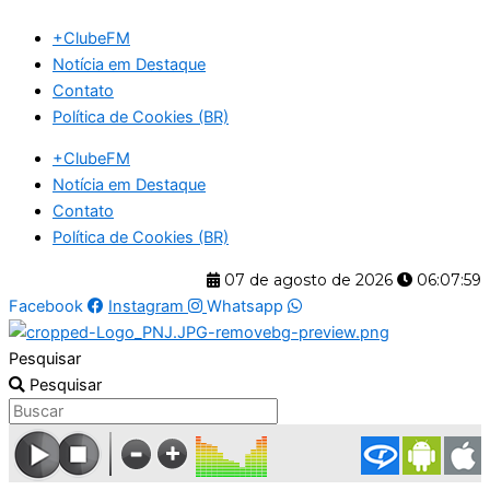
Ir
+ClubeFM
para
Notícia em Destaque
o
Contato
conteúdo
Política de Cookies (BR)
+ClubeFM
Notícia em Destaque
Contato
Política de Cookies (BR)
07 de agosto de 2026
06:08:00
Facebook
Instagram
Whatsapp
Pesquisar
Pesquisar