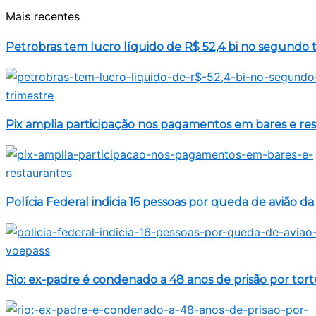
Mais recentes
Petrobras tem lucro líquido de R$ 52,4 bi no segundo 
Pix amplia participação nos pagamentos em bares e re
Polícia Federal indicia 16 pessoas por queda de avião d
Rio: ex-padre é condenado a 48 anos de prisão por tor