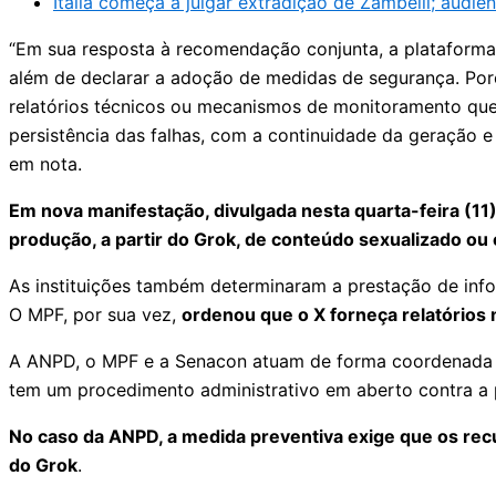
Itália começa a julgar extradição de Zambelli; audiê
“Em sua resposta à recomendação conjunta, a plataforma 
além de declarar a adoção de medidas de segurança. Por
relatórios técnicos ou mecanismos de monitoramento que p
persistência das falhas, com a continuidade da geração
em nota.
Em nova manifestação, divulgada nesta quarta-feira (11
produção, a partir do Grok, de conteúdo sexualizado o
As instituições também determinaram a prestação de inf
O MPF, por sua vez,
ordenou que o X forneça relatórios
A ANPD, o MPF e a Senacon atuam de forma coordenada na 
tem um procedimento administrativo em aberto contra a 
No caso da ANPD, a medida preventiva exige que os re
do Grok
.