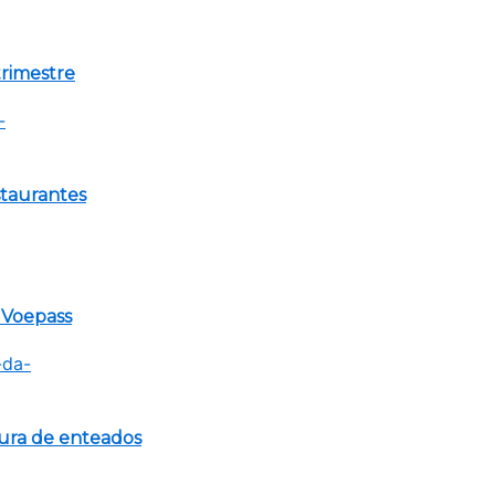
trimestre
staurantes
a Voepass
tura de enteados