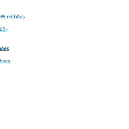
65 milhões
hões