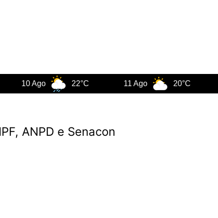
10 Ago
22°C
11 Ago
20°C
12 
MPF, ANPD e Senacon