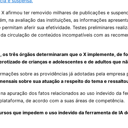
ncia é suspensa.
X afirmou ter removido milhares de publicações e suspendi
ém, na avaliação das instituições, as informações aprese
ermitam aferir sua efetividade. Testes preliminares realiz
 e da circulação de conteúdos incompatíveis com as recom
), os três órgãos determinaram que o X implemente, de fo
u erotizado de crianças e adolescentes e de adultos que
ormações sobre as providências já adotadas pela empresa 
 mensais sobre sua atuação a respeito do tema e ressalt
apuração dos fatos relacionados ao uso indevido da ferram
plataforma, de acordo com a suas áreas de competência.
cursos que impedem o uso indevido da ferramenta de IA 