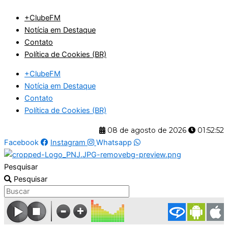
Ir
+ClubeFM
para
Notícia em Destaque
o
Contato
conteúdo
Política de Cookies (BR)
+ClubeFM
Notícia em Destaque
Contato
Política de Cookies (BR)
08 de agosto de 2026
01:52:53
Facebook
Instagram
Whatsapp
Pesquisar
Pesquisar