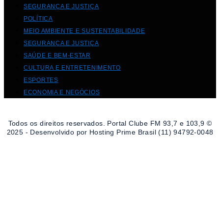
SEGURANÇA E JUSTIÇA
POLÍTICA
MEIO AMBIENTE E SUSTENTABILIDADE
SEGURANÇA E JUSTIÇA
SAÚDE E BEM-ESTAR
CULTURA E ENTRETENIMENTO
ESPORTES
ECONOMIA E NEGÓCIOS
Todos os direitos reservados. Portal Clube FM 93,7 e 103,9 ©
2025 - Desenvolvido por Hosting Prime Brasil (11) 94792-0048
Destaque da Semana
Cultura e Entretenimento
Viagens e Turismo
Economia e Negócios