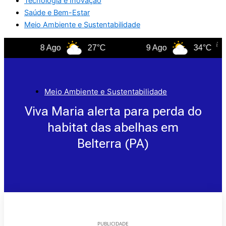
Tecnologia e Inovação
Saúde e Bem-Estar
Meio Ambiente e Sustentabilidade
8 Ago
27°C
9 Ago
34°C
Meio Ambiente e Sustentabilidade
Viva Maria alerta para perda do
habitat das abelhas em
Belterra (PA)
PUBLICIDADE