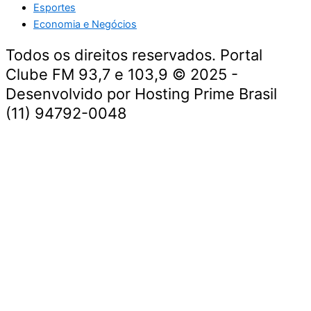
Esportes
Economia e Negócios
Todos os direitos reservados. Portal
Clube FM 93,7 e 103,9 © 2025 -
Desenvolvido por Hosting Prime Brasil
(11) 94792-0048
Destaque da Semana
Cultura e Entretenimento
Viagens e Turismo
Economia e Negócios
Educação e Carreiras
Segurança e Justiça
Política
Tecnologia e Inovação
Saúde e Bem-Estar